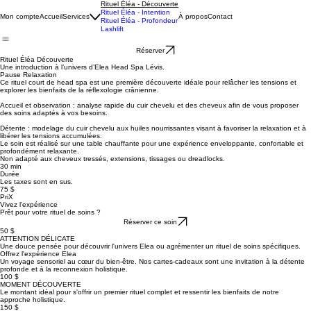
Rituel Éléa - Découverte
Rituel Éléa - Intention
Mon compte
Accueil
Services
À propos
Contact
Rituel Éléa - Profondeur
Lashlift
Réserver
Rituel Éléa Découverte
Une introduction à l’univers d’Elea Head Spa Lévis.
Pause Relaxation
Ce rituel court de head spa est une première découverte idéale pour relâcher les tensions et
explorer les bienfaits de la réflexologie crânienne.
Accueil et observation : analyse rapide du cuir chevelu et des cheveux afin de vous proposer
des soins adaptés à vos besoins.
Détente : modelage du cuir chevelu aux huiles nourrissantes visant à favoriser la relaxation et à
libérer les tensions accumulées.
Le soin est réalisé sur une table chauffante pour une expérience enveloppante, confortable et
profondément relaxante.
Non adapté aux cheveux tressés, extensions, tissages ou dreadlocks.
30 min
Durée
Les taxes sont en sus.
75 $
PriX
Vivez l'expérience
Prêt pour votre rituel de soins ?
Réserver ce soin
50 $
ATTENTION DÉLICATE
Une douce pensée pour découvrir l'univers Elea ou agrémenter un rituel de soins spécifiques.
Offrez l'expérience Elea
Un voyage sensoriel au cœur du bien-être. Nos cartes-cadeaux sont une invitation à la détente
profonde et à la reconnexion holistique.
100 $
MOMENT DÉCOUVERTE
Le montant idéal pour s'offrir un premier rituel complet et ressentir les bienfaits de notre
approche holistique.
150 $