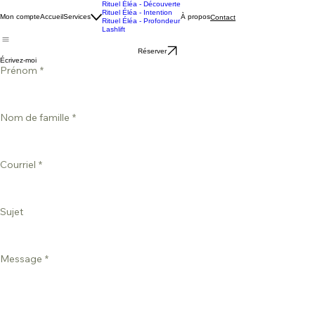
Rituel Éléa - Découverte
Rituel Éléa - Intention
Mon compte
Accueil
Services
À propos
Contact
Rituel Éléa - Profondeur
Lashlift
Réserver
Écrivez-moi
Prénom
*
Nom de famille
*
Courriel
*
Sujet
Message
*