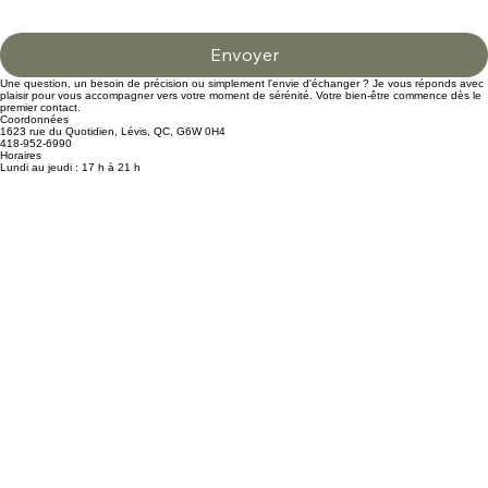
Envoyer
Une question, un besoin de précision ou simplement l'envie d'échanger ? Je vous réponds avec
plaisir pour vous accompagner vers votre moment de sérénité. Votre bien-être commence dès le
premier contact.
Coordonnées
1623 rue du Quotidien, Lévis, QC, G6W 0H4
418-952-6990
Horaires
Lundi au jeudi : 17 h à 21 h