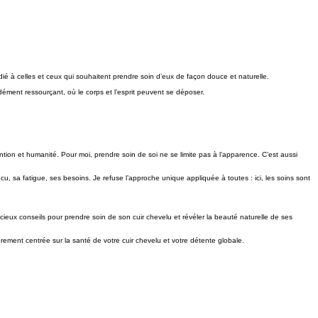
 à celles et ceux qui souhaitent prendre soin d’eux de façon douce et naturelle.
dément ressourçant, où le corps et l’esprit peuvent se déposer.
ntion et humanité. Pour moi, prendre soin de soi ne se limite pas à l’apparence. C’est aussi
cu, sa fatigue, ses besoins. Je refuse l’approche unique appliquée à toutes : ici, les soins sont
eux conseils pour prendre soin de son cuir chevelu et révéler la beauté naturelle de ses
èrement centrée sur la santé de votre cuir chevelu et votre détente globale.