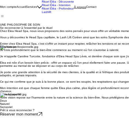
Rituel Éléa - Découverte
Rituel Éléa - Intention
Mon compte
Accueil
Services
Contact
À propos
Rituel Éléa - Profondeur
Lashlift
UNE PHILOSOPHIE DE SOIN
Se reconnecter à l'essentiel par le rituel
Chez Elea Head Spa, nous vous proposons des soins pensés pour vous offrir un véritable moment
Vous y découvrirez le Head Spa capillaire, le Lash Lift Coréen ainsi que les soins Symphonie des 
Entrer chez Elea Head Spa, c’est s’offrir un instant pour respirer, relâcher les tensions et se reco
Mon histoire
Je crois profondément que le bien-être commence au moment où l’on s’autorise à ralentir.
Je m’appelle Caroline Turcotte, fondatrice d’Elea Head Spa Lévis, et derrière chaque soin que j’o
Elea est née d'un besoin bien précis : offrir un espace où l’on peut réellement faire une pause. 
permettre au mental de se déposer et au corps de relâcher.
Je porte une grande attention à la sécurité de mes clientes, à la qualité et à l’éthique des produ
adaptés, et jamais imposés.
Ce qui me confirme que je suis à la bonne place, ce sont les soupirs, les respirations qui changent
Mon intention est que chaque femme quitte Elea plus calme, plus légère et profondément reconne
cheveux.
Notre Approche
Notre vision repose sur l'harmonie entre la nature et la science du bien-être. Nous privilégions 
Doux
Naturel
Sensoriel
Prêt à vous reconnecter ?
Réserver mon moment