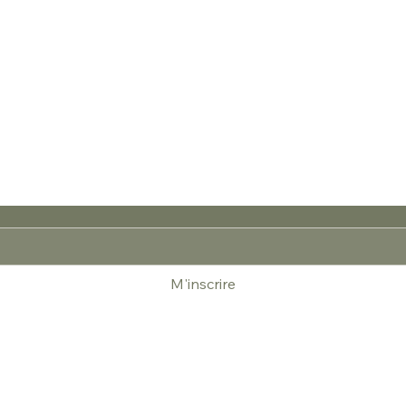
M'inscrire
 inspirés par la sérénité et l'expertise artisanale.