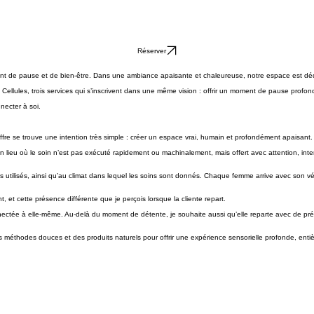
Réserver
 de pause et de bien-être. Dans une ambiance apaisante et chaleureuse, notre espace est dédié
Cellules, trois services qui s’inscrivent dans une même vision : offrir un moment de pause profon
nnecter à soi.
ffre se trouve une intention très simple : créer un espace vrai, humain et profondément apaisant.
Un lieu où le soin n’est pas exécuté rapidement ou machinalement, mais offert avec attention, inte
its utilisés, ainsi qu’au climat dans lequel les soins sont donnés. Chaque femme arrive avec son vé
, et cette présence différente que je perçois lorsque la cliente repart.
ctée à elle-même. Au-delà du moment de détente, je souhaite aussi qu’elle reparte avec de préci
des méthodes douces et des produits naturels pour offrir une expérience sensorielle profonde, enti