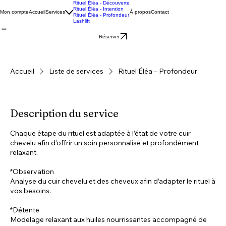
Rituel Éléa - Découverte
Rituel Éléa - Intention
Mon compte
Accueil
Services
À propos
Contact
Rituel Éléa - Profondeur
Lashlift
Réserver
Accueil
Liste de services
Rituel Éléa – Profondeur
Description du service
Chaque étape du rituel est adaptée à l’état de votre cuir
chevelu afin d’offrir un soin personnalisé et profondément
relaxant.
*Observation
Analyse du cuir chevelu et des cheveux afin d’adapter le rituel à
vos besoins.
*Détente
Modelage relaxant aux huiles nourrissantes accompagné de